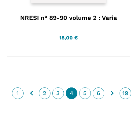
NRESI n° 89-90 volume 2 : Varia
18,00 €
1
2
3
4
5
6
19