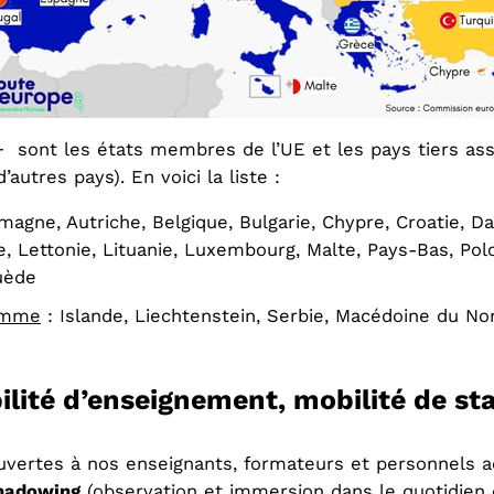
+ sont les états membres de l’UE et les pays tiers as
autres pays). En voici la liste :
magne, Autriche, Belgique, Bulgarie, Chypre, Croatie, D
lie, Lettonie, Lituanie, Luxembourg, Malte, Pays-Bas, Po
uède
ramme
: Islande, Liechtenstein, Serbie, Macédoine du Nor
ilité d’enseignement, mobilité de st
uvertes à nos enseignants, formateurs et personnels ad
shadowing
(observation et immersion dans le quotidien 