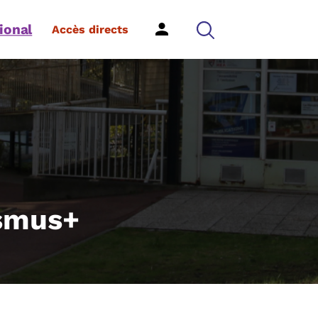
ional
Accès directs
asmus+