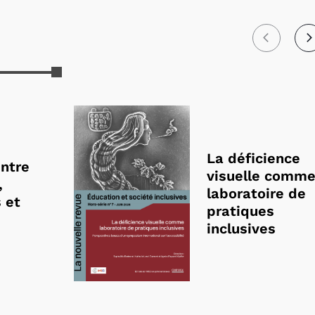
La déficience
entre
visuelle comm
,
laboratoire de
 et
pratiques
inclusives