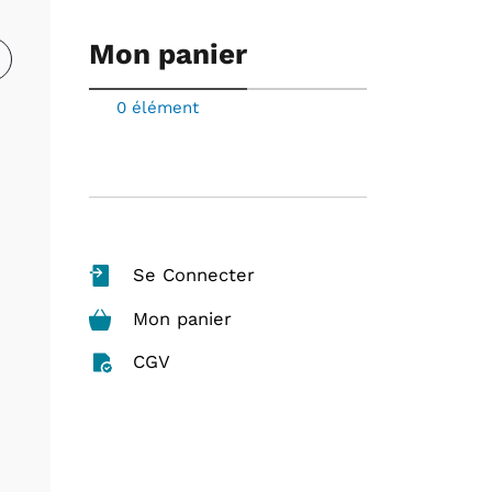
Mon panier
0 élément
Les
accompagnantes
scolaires des
élèves en
e
Se Connecter
situation de
handicap :
Mon panier
parcours, rôles
CGV
et tensions
dans l’école
inclusive
(N° 104)