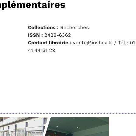
mplémentaires
Collections :
Recherches
ISSN :
2428-6362
Contact librairie :
vente@inshea.fr / Tél : 01
41 44 31 29