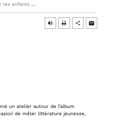
À la découverte de Turquoise : un atelier en LSF pour les enfants de l’Institut Danielle Casanova
mé un atelier autour de l’album
asion de mêler littérature jeunesse,